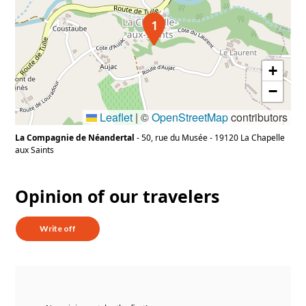
1
+
−
Leaflet
|
©
OpenStreetMap
contributors
La Compagnie de Néandertal
-
50, rue du Musée
-
19120
La Chapelle
aux Saints
Opinion of our travelers
Write off