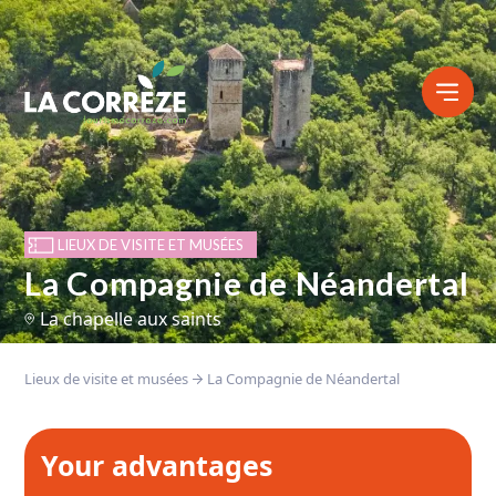
LIEUX DE VISITE ET MUSÉES
La Compagnie de Néandertal
La chapelle aux saints
Lieux de visite et musées
La Compagnie de Néandertal
Your advantages