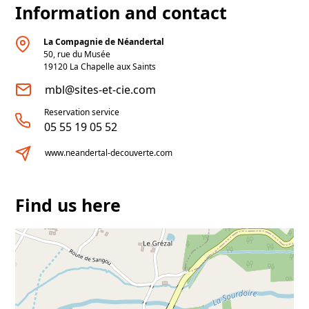
Information and contact
scientifiques. Entre aventure et enquête
archéologique, laissez-vous transporter dans
La Compagnie de Néandertal
50, rue du Musée
un parcours immersif où chaque temps fort
19120
La Chapelle aux Saints
vous plonge un peu plus dans la formidable
mbl@sites-et-cie.com
Histoire de l’être humain… Du bureau des
Reservation service
découvreurs reconstitué jusqu’au
05 55 19 05 52
laboratoire d’analyse ADN ultra-moderne,
www.neandertal-decouverte.com
voyagez dans le temps et percez les
mystères de l’évolution.
Find us here