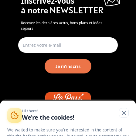
Inscrivez-vous
à notre
newsletter
Recevez les dernières actus, bons plans et idées
séjours
Je m'inscris
Hi there!
We're the cookies!
I AM CORRÉZIEN
I AM PROVIDER
We waited to make sure you're interested in the content of