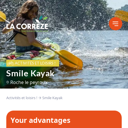
ACTIVITÉS ET LOISIRS !
Smile Kayak
Roche le peyroux
Activités et loisirs !
Smile Kayak
Your advantages