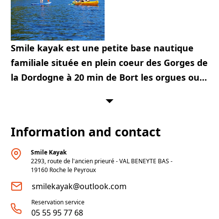
Smile kayak est une petite base nautique
familiale située en plein coeur des Gorges de
la Dordogne à 20 min de Bort les orgues ou
d'Ussel . Venez vous évader à bord d'un
canoë kayak, d'un stand up paddle ou d'un
pédalo entre amis ou en famille juste pour
Information and contact
une location d'1h, 2h ou à la demi-journée
avec votre picnic. Et pour encore plus de
Smile Kayak
2293, route de l'ancien prieuré - VAL BENEYTE BAS -
convivialité opter pour l'incontournable
19160
Roche le Peyroux
"journée aventure" avec BBQ au bord de
smilekayak@outlook.com
l'eau. Une chasse au trésor sur l'eau est
Reservation service
disponible pour amuser les petits et les
05 55 95 77 68