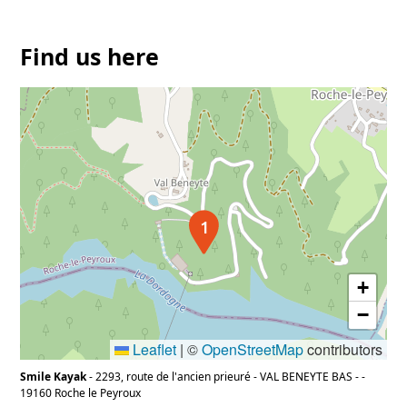
grands. Pour les moins sportifs, notre
terrasse panoramique vous accueillera avec
Find us here
nos produits locaux (glaces, bières, fromages
de pays, ...).
1
+
−
Leaflet
|
©
OpenStreetMap
contributors
Smile Kayak
-
2293, route de l'ancien prieuré - VAL BENEYTE BAS -
-
19160
Roche le Peyroux