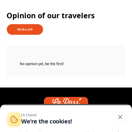
Opinion of our travelers
Write off
No opinion yet, be the first!
Hi there!
We're the cookies!
I AM CORRÉZIEN
I AM PROVIDER