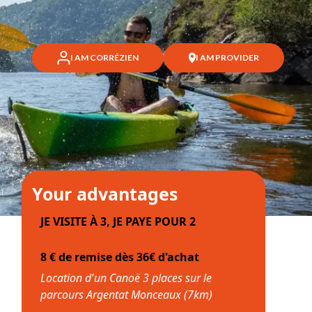
I AM CORRÉZIEN
I AM PROVIDER
Your advantages
JE VISITE À 3, JE PAYE POUR 2
8 € de remise dès 36€ d'achat
Location d'un Canoë 3 places sur le
parcours Argentat Monceaux (7km)