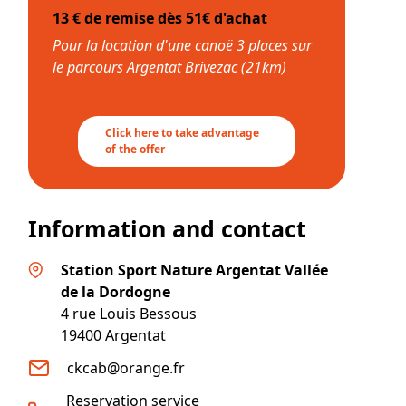
13 € de remise dès 51€ d'achat
Pour la location d'une canoë 3 places sur
le parcours Argentat Brivezac (21km)
Click here to take advantage
of the offer
Information and contact
Station Sport Nature Argentat Vallée
de la Dordogne
4 rue Louis Bessous
19400
Argentat
ckcab@orange.fr
Reservation service