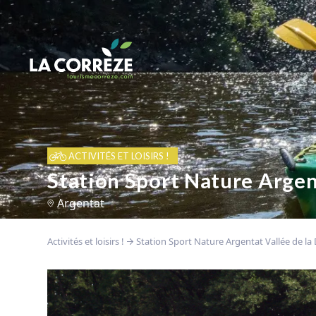
ACTIVITÉS ET LOISIRS !
Station Sport Nature Argen
Argentat
Activités et loisirs !
Station Sport Nature Argentat Vallée de l